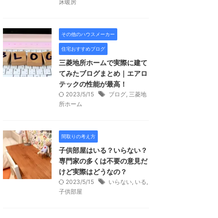
床暖房
その他のハウスメーカー
住宅おすすめブログ
三菱地所ホームで実際に建て
てみたブログまとめ｜エアロ
テックの性能が最高！
2023/5/15
ブログ
,
三菱地
所ホーム
間取りの考え方
子供部屋はいる？いらない？
専門家の多くは不要の意見だ
けど実際はどうなの？
2023/5/15
いらない
,
いる
,
子供部屋