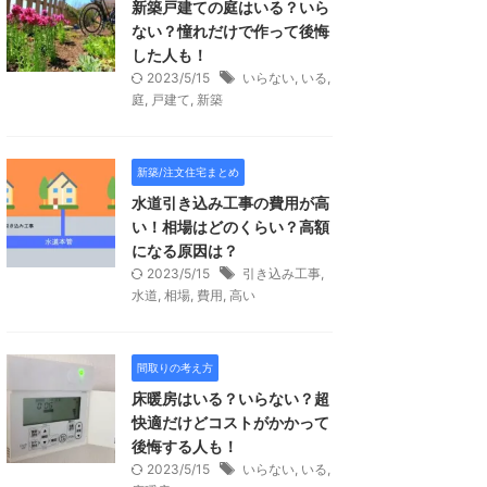
新築戸建ての庭はいる？いら
ない？憧れだけで作って後悔
した人も！
2023/5/15
いらない
,
いる
,
庭
,
戸建て
,
新築
新築/注文住宅まとめ
水道引き込み工事の費用が高
い！相場はどのくらい？高額
になる原因は？
2023/5/15
引き込み工事
,
水道
,
相場
,
費用
,
高い
間取りの考え方
床暖房はいる？いらない？超
快適だけどコストがかかって
後悔する人も！
2023/5/15
いらない
,
いる
,