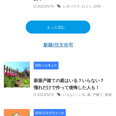
2023/5/15
レオハウス
,
口コミ
,
評判
もっと読む
新築/注文住宅
間取りの考え方
新築戸建ての庭はいる？いらない？
憧れだけで作って後悔した人も！
2023/5/15
いらない
,
いる
,
庭
,
戸建て
,
新築
新築/注文住宅まとめ