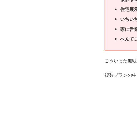
住宅展
いちい
家に営
へんて
こういった無駄
複数プランの中