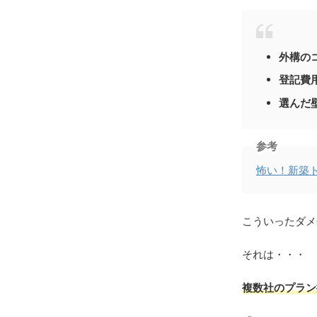
外構の
登記費
選んだ
参考
怖い！新築
こういったダメ
それは・・・
複数社のプラン