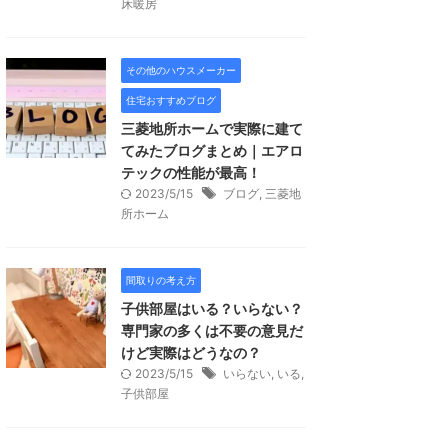
床暖房
その他のハウスメーカー
住宅おすすめブログ
三菱地所ホームで実際に建て
てみたブログまとめ｜エアロ
テックの性能が最高！
2023/5/15
ブログ
,
三菱地
所ホーム
間取りの考え方
子供部屋はいる？いらない？
専門家の多くは不要の意見だ
けど実際はどうなの？
2023/5/15
いらない
,
いる
,
子供部屋