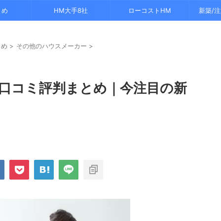
とめ
HM大手8社
ローコストHM
新築/
とめ
>
その他のハウスメーカー
>
口コミ評判まとめ｜今注目の新