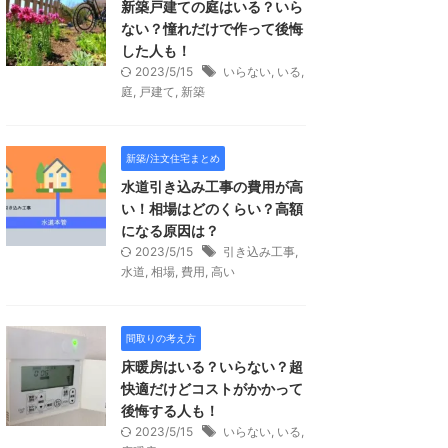
新築戸建ての庭はいる？いら
ない？憧れだけで作って後悔
した人も！
2023/5/15
いらない
,
いる
,
庭
,
戸建て
,
新築
新築/注文住宅まとめ
水道引き込み工事の費用が高
い！相場はどのくらい？高額
になる原因は？
2023/5/15
引き込み工事
,
水道
,
相場
,
費用
,
高い
間取りの考え方
床暖房はいる？いらない？超
快適だけどコストがかかって
後悔する人も！
2023/5/15
いらない
,
いる
,