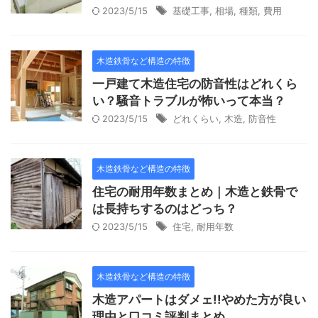
2023/5/15
基礎工事
,
相場
,
種類
,
費用
木造鉄骨など構造の特徴
一戸建て木造住宅の防音性はどれくら
い？騒音トラブルが怖いって本当？
2023/5/15
どれくらい
,
木造
,
防音性
木造鉄骨など構造の特徴
住宅の耐用年数まとめ｜木造と鉄骨で
は長持ちするのはどっち？
2023/5/15
住宅
,
耐用年数
木造鉄骨など構造の特徴
木造アパートはダメェ!!やめた方が良い
理由と口コミ評判まとめ