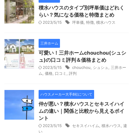
積水ハウスのタイプ別坪単価はどれく
らい？気になる価格と特徴まとめ
2023/5/15
坪単価
,
特徴
,
積水ハウス
三井ホーム
可愛い！三井ホームchouchou(シュシ
ュ)の口コミ評判＆価格まとめ
2023/5/15
chouchou
,
シュシュ
,
三井ホー
ム
,
価格
,
口コミ
,
評判
ハウスメーカー大手8社について
仲が悪い？積水ハウスとセキスイハイ
ムの違い｜関係と比較から見えるポイ
ント
2023/5/15
セキスイハイム
,
積水ハウス
,
違
い