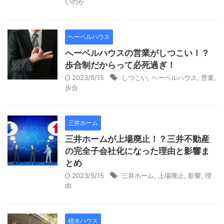
いのか
ヘーベルハウス
へーベルハウスの営業がしつこい！？
歩合制だからって必死過ぎ！
2023/5/15
しつこい
,
ヘーベルハウス
,
営業
,
歩合
三井ホーム
三井ホームが上場廃止！？三井不動産
の完全子会社化になった理由と影響ま
とめ
2023/5/15
三井ホーム
,
上場廃止
,
影響
,
理
由
積水ハウス