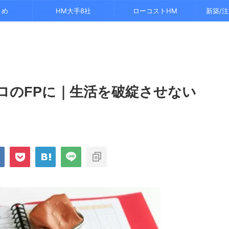
とめ
HM大手8社
ローコストHM
新築/
ロのFPに｜生活を破綻させない