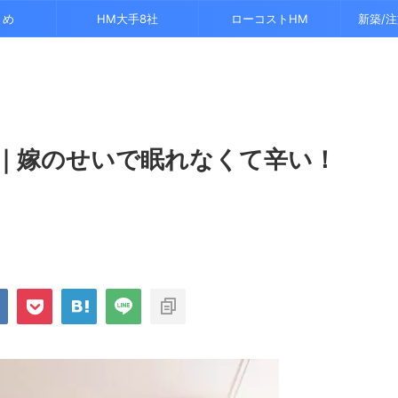
とめ
HM大手8社
ローコストHM
新築/
｜嫁のせいで眠れなくて辛い！