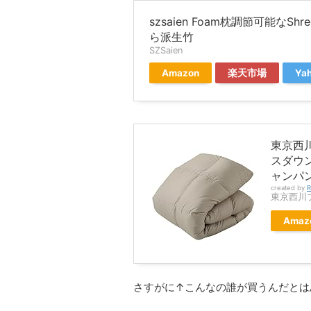
szsaien Foam枕調節可能なS
ら派生竹
SZSaien
Amazon
楽天市場
Ya
東京西川
スダウン
ャンパン
created by
R
東京西川プレ
Amaz
さすがに↑こんなの誰が買うんだとは