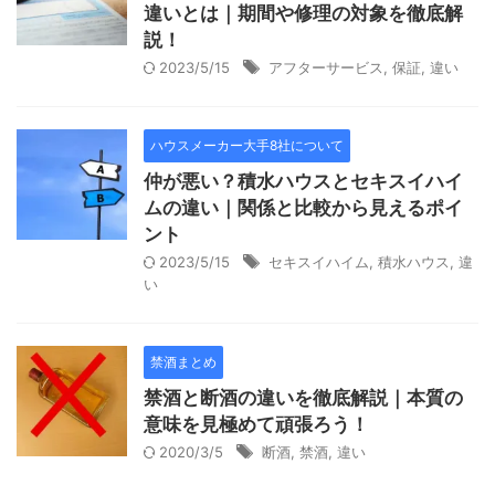
違いとは｜期間や修理の対象を徹底解
説！
2023/5/15
アフターサービス
,
保証
,
違い
ハウスメーカー大手8社について
仲が悪い？積水ハウスとセキスイハイ
ムの違い｜関係と比較から見えるポイ
ント
2023/5/15
セキスイハイム
,
積水ハウス
,
違
い
禁酒まとめ
禁酒と断酒の違いを徹底解説｜本質の
意味を見極めて頑張ろう！
2020/3/5
断酒
,
禁酒
,
違い