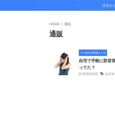
住宅ま
HOME
>
通販
通販
その他住宅関連まとめ
自宅で手軽に防音室
ってた？
2020/3/22
おすす