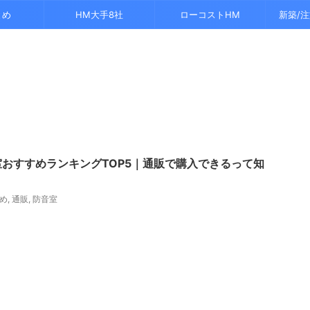
とめ
HM大手8社
ローコストHM
新築/
おすすめランキングTOP5｜通販で購入できるって知
め
,
通販
,
防音室