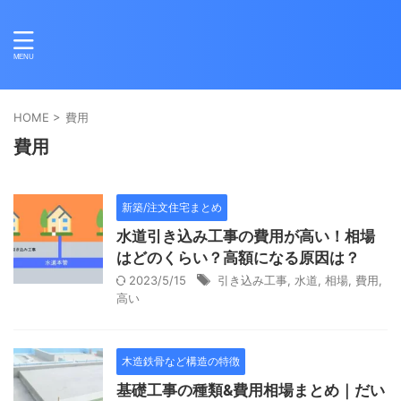
HOME
>
費用
費用
新築/注文住宅まとめ
水道引き込み工事の費用が高い！相場
はどのくらい？高額になる原因は？
2023/5/15
引き込み工事
,
水道
,
相場
,
費用
,
高い
木造鉄骨など構造の特徴
基礎工事の種類&費用相場まとめ｜だい