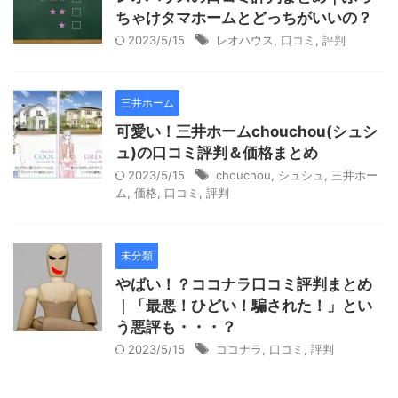
ちゃけタマホームとどっちがいいの？
2023/5/15
レオハウス
,
口コミ
,
評判
三井ホーム
可愛い！三井ホームchouchou(シュシ
ュ)の口コミ評判＆価格まとめ
2023/5/15
chouchou
,
シュシュ
,
三井ホー
ム
,
価格
,
口コミ
,
評判
未分類
やばい！？ココナラ口コミ評判まとめ
｜「最悪！ひどい！騙された！」とい
う悪評も・・・？
2023/5/15
ココナラ
,
口コミ
,
評判