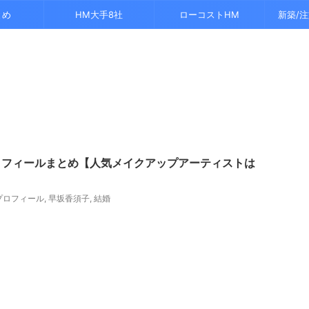
とめ
HM大手8社
ローコストHM
新築/
プロフィールまとめ【人気メイクアップアーティストは
プロフィール
,
早坂香須子
,
結婚