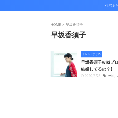
住宅ま
HOME
>
早坂香須子
早坂香須子
トレンドまとめ
早坂香須子wiki
結婚してるの？】
2020/3/28
wiki
,