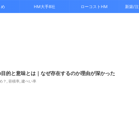
とめ
HM大手8社
ローコストHM
新築/
の目的と意味とは｜なぜ存在するのか理由が深かった
め？
,
容積率
,
建ぺい率