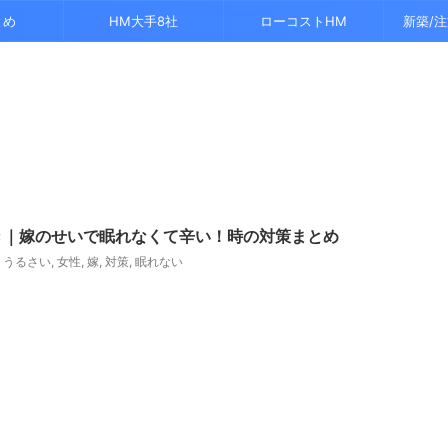
とめ
HM大手8社
ローコストHM
新築/
き｜嫁のせいで眠れなくて辛い！時の対策まとめ
,
うるさい
,
女性
,
嫁
,
対策
,
眠れない