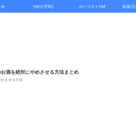
とめ
HM大手8社
ローコストHM
新築/
のお酒を絶対にやめさせる方法まとめ
やめさせる方法