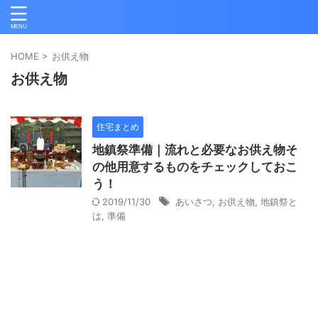
HOME
>
お供え物
お供え物
住宅まとめ
地鎮祭準備｜流れと必要なお供え物そ
の他用意するものをチェックしておこ
う！
2019/11/30
あいさつ
,
お供え物
,
地鎮祭と
は
,
準備