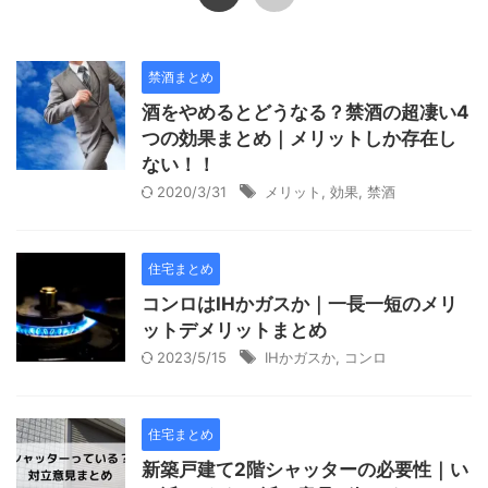
禁酒まとめ
酒をやめるとどうなる？禁酒の超凄い4
つの効果まとめ｜メリットしか存在し
ない！！
2020/3/31
メリット
,
効果
,
禁酒
住宅まとめ
コンロはIHかガスか｜一長一短のメリ
ットデメリットまとめ
2023/5/15
IHかガスか
,
コンロ
住宅まとめ
新築戸建て2階シャッターの必要性｜い