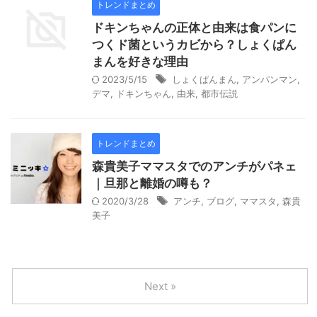
トレンドまとめ
ドキンちゃんの正体と由来は食パンに
つくド菌というカビから？しょくぱん
まんを好きな理由
2023/5/15
しょくぱんまん
,
アンパンマン
,
デマ
,
ドキンちゃん
,
由来
,
都市伝説
トレンドまとめ
森貴美子ママスタでのアンチがパネェ
｜旦那と離婚の噂も？
2020/3/28
アンチ
,
ブログ
,
ママスタ
,
森貴
美子
Next »