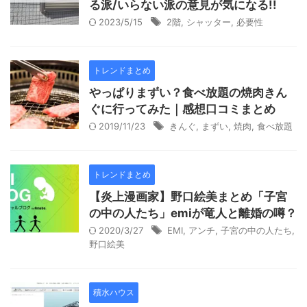
る派/いらない派の意見が気になる!!
2023/5/15
2階
,
シャッター
,
必要性
トレンドまとめ
やっぱりまずい？食べ放題の焼肉きん
ぐに行ってみた｜感想口コミまとめ
2019/11/23
きんぐ
,
まずい
,
焼肉
,
食べ放題
トレンドまとめ
【炎上漫画家】野口絵美まとめ「子宮
の中の人たち」emiが竜人と離婚の噂？
2020/3/27
EMI
,
アンチ
,
子宮の中の人たち
,
野口絵美
積水ハウス