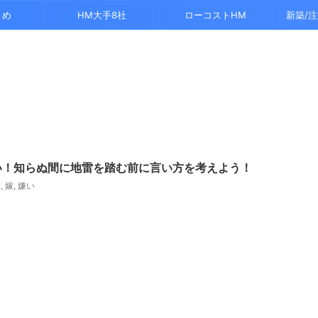
とめ
HM大手8社
ローコストHM
新築/
い！知らぬ間に地雷を踏む前に言い方を考えよう！
方
,
嫁
,
嫌い